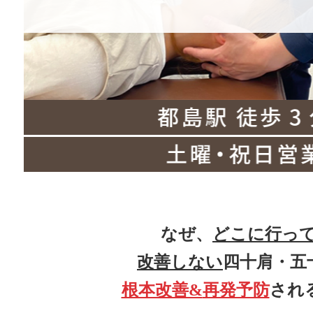
なぜ、
どこに行っ
改善しない
四十肩・五
根本改善&
再発予防
され