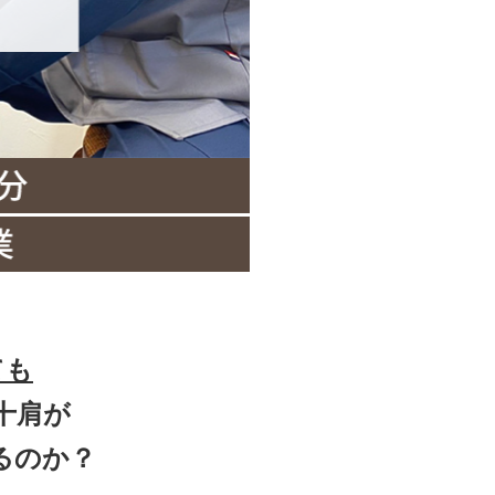
ても
十肩が
るのか？